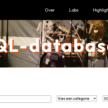
Over
Labs
Highlig
Overzicht
QL-databas